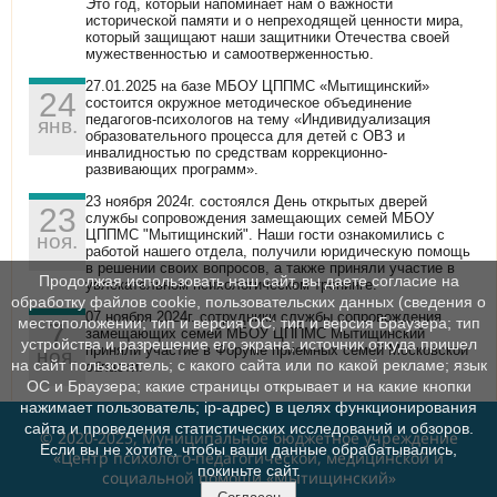
Это год, который напоминает нам о важности
исторической памяти и о непреходящей ценности мира,
который защищают наши защитники Отечества своей
мужественностью и самоотверженностью.
27.01.2025 на базе МБОУ ЦППМС «Мытищинский»
24
состоится окружное методическое объединение
педагогов-психологов на тему «Индивидуализация
янв.
образовательного процесса для детей с ОВЗ и
инвалидностью по средствам коррекционно-
развивающих программ».
23 ноября 2024г. состоялся День открытых дверей
23
службы сопровождения замещающих семей МБОУ
ЦППМС "Мытищинский". Наши гости ознакомились с
ноя.
работой нашего отдела, получили юридическую помощь
в решении своих вопросов, а также приняли участие в
Продолжая использовать наш сайт, вы даете согласие на
увлекательном психологическом тренинге.
обработку файлов cookie, пользовательских данных (сведения о
07 ноября 2024г. сотрудники службы сопровождения
местоположении; тип и версия ОС; тип и версия Браузера; тип
7
замещающих семей МБОУ ЦППМС Мытищинский
устройства и разрешение его экрана; источник откуда пришел
приняли участие в Форуме приемных семей Московской
ноя.
на сайт пользователь; с какого сайта или по какой рекламе; язык
области.
ОС и Браузера; какие страницы открывает и на какие кнопки
нажимает пользователь; ip-адрес) в целях функционирования
сайта и проведения статистических исследований и обзоров.
© 2020-2025, Муниципальное бюджетное учреждение
Если вы не хотите, чтобы ваши данные обрабатывались,
«Центр психолого-педагогической, медицинской и
покиньте сайт.
социальной помощи «Мытищинский»