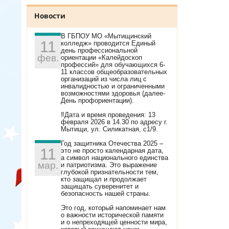
Новости
В ГБПОУ МО «Мытищинский
11
колледж» проводится Единый
день профессиональной
фев.
ориентации «Калейдоскоп
профессий» для обучающихся 6-
11 классов общеобразовательных
организаций из числа лиц с
инвалидностью и ограниченными
возможностями здоровья (далее-
День профориентации).
‼Дата и время проведения: 13
февраля 2026 в 14.30 по адресу г.
Мытищи, ул. Силикатная, с1/9.
Год защитника Отечества 2025 –
11
это не просто календарная дата,
а символ национального единства
мар.
и патриотизма. Это выражение
глубокой признательности тем,
кто защищал и продолжает
защищать суверенитет и
безопасность нашей страны.
Это год, который напоминает нам
о важности исторической памяти
и о непреходящей ценности мира,