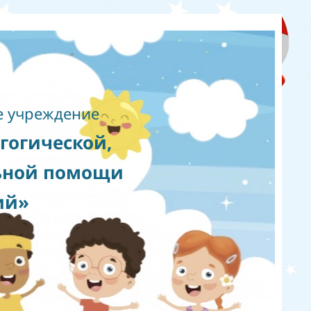
 учреждение
гогической,
ьной помощи
ий»