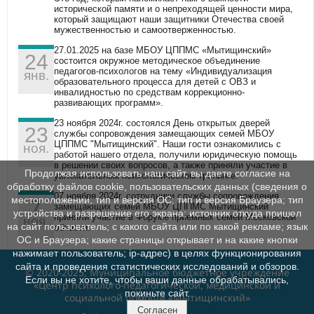
исторической памяти и о непреходящей ценности мира,
который защищают наши защитники Отечества своей
мужественностью и самоотверженностью.
27.01.2025 на базе МБОУ ЦППМС «Мытищинский»
24
состоится окружное методическое объединение
педагогов-психологов на тему «Индивидуализация
янв.
образовательного процесса для детей с ОВЗ и
инвалидностью по средствам коррекционно-
развивающих программ».
23 ноября 2024г. состоялся День открытых дверей
23
службы сопровождения замещающих семей МБОУ
ЦППМС "Мытищинский". Наши гости ознакомились с
ноя.
работой нашего отдела, получили юридическую помощь
в решении своих вопросов, а также приняли участие в
Продолжая использовать наш сайт, вы даете согласие на
увлекательном психологическом тренинге.
обработку файлов cookie, пользовательских данных (сведения о
07 ноября 2024г. сотрудники службы сопровождения
местоположении; тип и версия ОС; тип и версия Браузера; тип
7
замещающих семей МБОУ ЦППМС Мытищинский
устройства и разрешение его экрана; источник откуда пришел
приняли участие в Форуме приемных семей Московской
ноя.
на сайт пользователь; с какого сайта или по какой рекламе; язык
области.
ОС и Браузера; какие страницы открывает и на какие кнопки
нажимает пользователь; ip-адрес) в целях функционирования
сайта и проведения статистических исследований и обзоров.
© 2020-2025, Муниципальное бюджетное учреждение
Если вы не хотите, чтобы ваши данные обрабатывались,
«Центр психолого-педагогической, медицинской и
покиньте сайт.
социальной помощи «Мытищинский»
Согласен