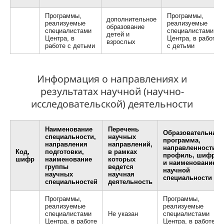
Программы,
Программы,
дополнительное
реализуемые
реализуемые
образование
специалистами
специалистами
детей и
Центра, в
Центра, в работе
взрослых
работе с детьми
с детьми
Информация о направлениях и
результатах научной (научно-
исследовательской) деятельности
Наименование
Перечень
Образовательная
специальности,
научных
программа,
направления
направлений,
направленность,
Код,
подготовки,
в рамках
профиль, шифр
шифр
наименование
которых
и наименование
группы
ведется
научной
научных
научная
специальности
специальностей
деятельность
Программы,
Программы,
реализуемые
реализуемые
специалистами
Не указан
специалистами
Центра, в работе
Центра, в работе