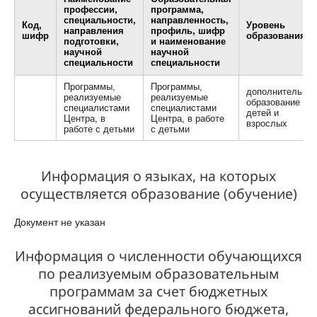
профессии,
программа,
специальности,
направленность,
Код,
Уровень
направления
профиль, шифр
шифр
образования
подготовки,
и наименование
научной
научной
специальности
специальности
Программы,
Программы,
дополнительное
реализуемые
реализуемые
образование
специалистами
специалистами
детей и
Центра, в
Центра, в работе
взрослых
работе с детьми
с детьми
Информация о языках, на которых
осуществляется образование (обучение)
Документ не указан
Информация о численности обучающихся
по реализуемым образовательным
программам за счет бюджетных
ассигнований федерального бюджета,