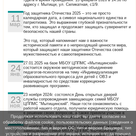
адресу г. Мытищи, ул. Силикатная, с1/9.
Год защитника Отечества 2025 – это не просто
11
календарная дата, а символ национального единства и
патриотизма. Это выражение глубокой признательности
мар.
тем, кто защищал и продолжает защищать суверенитет и
безопасность нашей страны.
Это год, который напоминает нам о важности
исторической памяти и о непреходящей ценности мира,
который защищают наши защитники Отечества своей
мужественностью и самоотверженностью.
27.01.2025 на базе МБОУ ЦППМС «Мытищинский»
24
состоится окружное методическое объединение
педагогов-психологов на тему «Индивидуализация
янв.
образовательного процесса для детей с ОВЗ и
инвалидностью по средствам коррекционно-
развивающих программ».
23 ноября 2024г. состоялся День открытых дверей
23
службы сопровождения замещающих семей МБОУ
ЦППМС "Мытищинский". Наши гости ознакомились с
ноя.
работой нашего отдела, получили юридическую помощь
в решении своих вопросов, а также приняли участие в
Продолжая использовать наш сайт, вы даете согласие на
увлекательном психологическом тренинге.
обработку файлов cookie, пользовательских данных (сведения о
07 ноября 2024г. сотрудники службы сопровождения
местоположении; тип и версия ОС; тип и версия Браузера; тип
7
замещающих семей МБОУ ЦППМС Мытищинский
устройства и разрешение его экрана; источник откуда пришел
приняли участие в Форуме приемных семей Московской