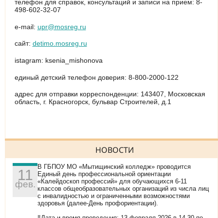
телефон для справок, консультаций и записи на прием: 8-
498-602-32-07
е-mail:
upr@mosreg.ru
сайт:
detimo.mosreg.ru
istagram: ksenia_mishonova
единый детский телефон доверия: 8-800-2000-122
адрес для отправки корреспонденции: 143407, Московская
область, г. Красногорск, бульвар Строителей, д.1
НОВОСТИ
В ГБПОУ МО «Мытищинский колледж» проводится
11
Единый день профессиональной ориентации
«Калейдоскоп профессий» для обучающихся 6-11
фев.
классов общеобразовательных организаций из числа лиц
с инвалидностью и ограниченными возможностями
здоровья (далее-День профориентации).
‼Дата и время проведения: 13 февраля 2026 в 14.30 по